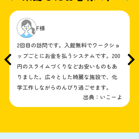
F様
R
訪問です。入館無料でワークショ
ビスマス
にお金を払うシステムです。200
です。ど
イムづくりなどお安いものもあ
のが感動
。広々とした綺麗な施設で、化
を錫で作
ながらのんびり過ごせます。
日中遊べ
出典：いこーよ